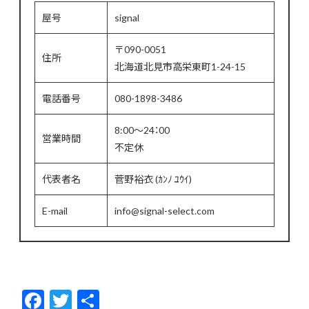
屋号
signal
〒090-0051
住所
北海道北見市高栄東町1-24-15
電話番号
080-1898-3486
8:00～24：00
営業時間
不定休
代表者名
菅野裕衣 (ｶﾝﾉ ﾕｳｲ)
E-mail
info@signal-select.com
F
T
共