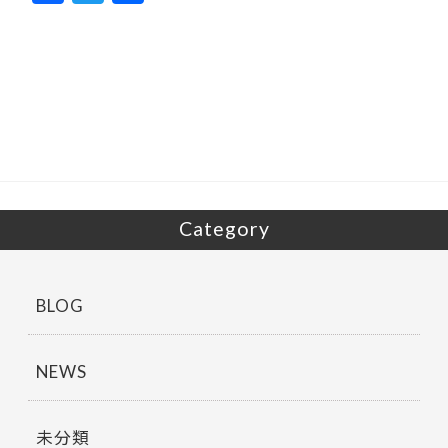
ac
w
有
e
itt
b
er
o
o
k
Category
BLOG
NEWS
未分類