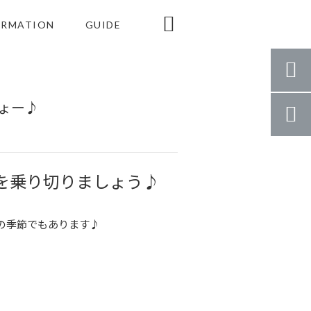

ORMATION
GUIDE

ょー♪

春を乗り切りましょう♪
の季節でもあります♪
♪