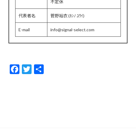
不定休
代表者名
菅野裕衣 (ｶﾝﾉ ﾕｳｲ)
E-mail
info@signal-select.com
F
T
共
ac
w
有
e
itt
b
er
o
o
k