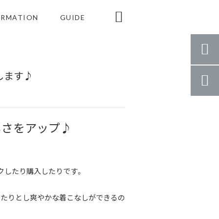

ORMATION
GUIDE

します♪

しさをアップ♪
クしたり購入したりです。
ったりとし爽やかな着こなしができるの