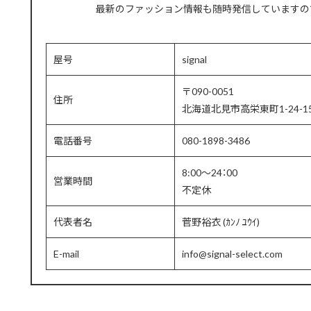
最新のファッション情報も随時発信していますの
屋号
signal
〒090-0051
住所
北海道北見市高栄東町1-24-1
電話番号
080-1898-3486
8:00～24：00
営業時間
不定休
代表者名
菅野裕衣 (ｶﾝﾉ ﾕｳｲ)
E-mail
info@signal-select.com