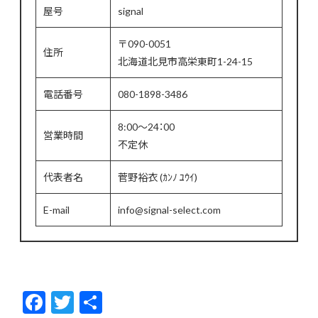
屋号
signal
〒090-0051
住所
北海道北見市高栄東町1-24-15
電話番号
080-1898-3486
8:00～24：00
営業時間
不定休
代表者名
菅野裕衣 (ｶﾝﾉ ﾕｳｲ)
E-mail
info@signal-select.com
F
T
共