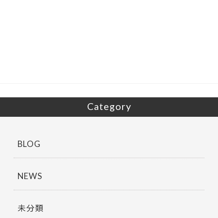
ac
w
有
e
itt
b
er
o
o
k
Category
BLOG
NEWS
未分類