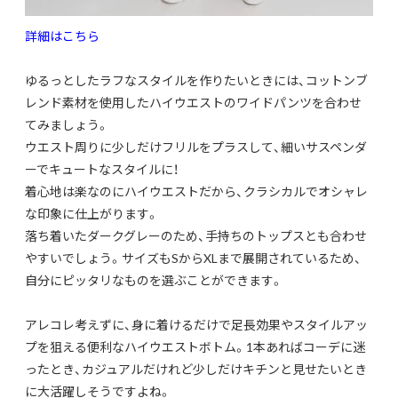
詳細はこちら
ゆるっとしたラフなスタイルを作りたいときには、
コットンブ
レンド素材を使用したハイウエストのワイドパンツを合
わせ
てみましょう。
ウエスト周りに少しだけフリルをプラスして、
細いサスペンダ
ーでキュートなスタイルに！
着心地は楽なのにハイウエストだから、
クラシカルでオシャレ
な印象に仕上がります。
落ち着いたダークグレーのため、
手持ちのトップスとも合わせ
やすいでしょう。
サイズもSからXLまで展開されているため、
自分にピッタリなものを選ぶことができます。
アレコレ考えずに、
身に着けるだけで足長効果やスタイルアッ
プを狙える便利なハイウ
エストボトム。1本あればコーデに迷
ったとき、
カジュアルだけれど少しだけキチンと見せたいとき
に大活躍しそう
ですよね。