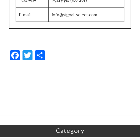
代表者名
菅野裕衣 (ｶﾝﾉ ﾕｳｲ)
E-mail
info@signal-select.com
F
T
共
ac
w
有
e
itt
b
er
o
o
k
Category