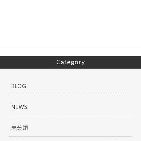
e
itt
b
er
o
o
k
Category
BLOG
NEWS
未分類