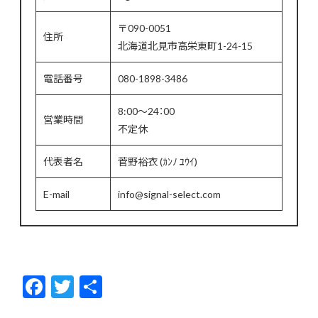
〒090-0051
住所
北海道北見市高栄東町1-24-15
電話番号
080-1898-3486
8:00～24：00
営業時間
不定休
代表者名
菅野裕衣 (ｶﾝﾉ ﾕｳｲ)
E-mail
info@signal-select.com
F
T
共
ac
w
有