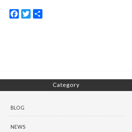
F
T
共
ac
w
有
e
itt
b
er
o
o
k
Category
BLOG
NEWS