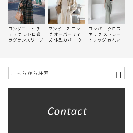
ロングコート チ
ワンピース ロン
ロンパー クロス
ェック レトロ感
グ オーバーサイ
ネック ストレー
ラグランスリーブ
ズ 体型カバー ウ
トレッグ きれい
ベル…
エスト…
め コン…