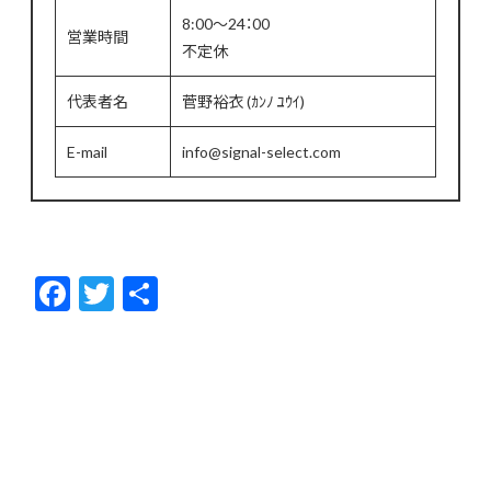
8:00～24：00
営業時間
不定休
代表者名
菅野裕衣 (ｶﾝﾉ ﾕｳｲ)
E-mail
info@signal-select.com
F
T
共
ac
w
有
e
itt
b
er
o
o