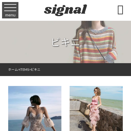

menu
ビキニ
ホーム
>
ITEMS
>
ビキニ