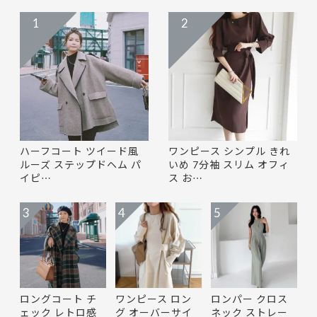
1
2
ハーフコート ツイード風
ワンピース シンプル きれ
ルーズ ステップドヘム パ
いめ 7分袖 スリム オフィ
イピ…
ス お…
3
4
5
ロングコート チ
ワンピース ロン
ロンパー クロス
ェック レトロ感
グ オーバーサイ
ネック ストレー