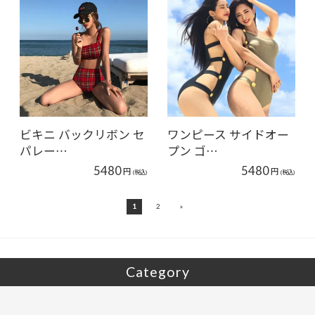
ビキニ バックリボン セ
ワンピース サイドオー
パレー…
プン ゴ…
5480
5480
円
円
(税込)
(税込)
»
1
2
Category