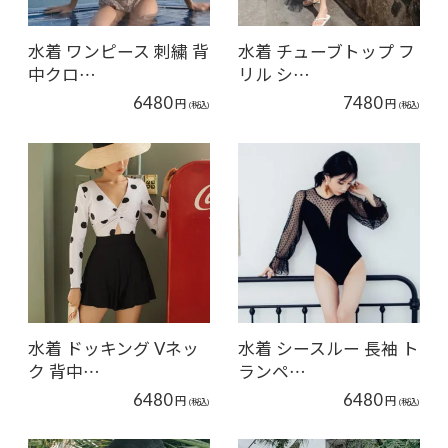
水着 ワンピース 刺繍 背
水着 チューブトップ フ
中クロ…
リル シ…
6480
7480
円
円
(税込)
(税込)
水着 ドッキング Vネッ
水着 シースルー 長袖 ト
ク 背中…
ランペ…
6480
6480
円
円
(税込)
(税込)