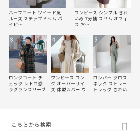
ハーフコート ツイード風
ワンピース シンプル きれ
ルーズ ステップドヘム パ
いめ 7分袖 スリム オフィ
イピ…
ス お…
3
4
5
ロングコート チ
ワンピース ロン
ロンパー クロス
ェック レトロ感
グ オーバーサイ
ネック ストレー
ラグランスリーブ
ズ 体型カバー ウ
トレッグ きれい
ベル…
エスト…
め コン…