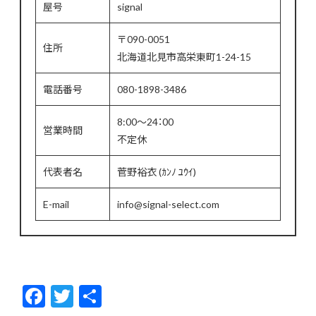
屋号
signal
〒090-0051
住所
北海道北見市高栄東町1-24-15
電話番号
080-1898-3486
8:00～24：00
営業時間
不定休
代表者名
菅野裕衣 (ｶﾝﾉ ﾕｳｲ)
E-mail
info@signal-select.com
F
T
共