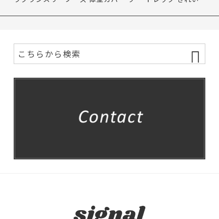
ベル…
エスト…
め コン…