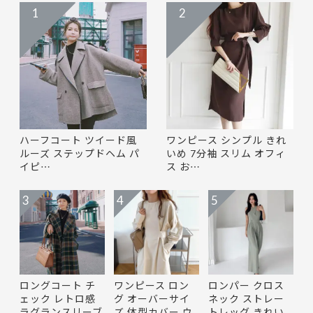
1
2
ハーフコート ツイード風
ワンピース シンプル きれ
ルーズ ステップドヘム パ
いめ 7分袖 スリム オフィ
イピ…
ス お…
3
4
5
ロングコート チ
ワンピース ロン
ロンパー クロス
ェック レトロ感
グ オーバーサイ
ネック ストレー
ラグランスリーブ
ズ 体型カバー ウ
トレッグ きれい