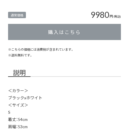
9980
通常価格
円
(税込)
購入はこちら
※こちらの価格には消費税が含まれています。
※
送料無料
です。
説明
＜カラー＞
ブラックxホワイト
＜サイズ＞
S
着丈：54cm
肩幅：53cm