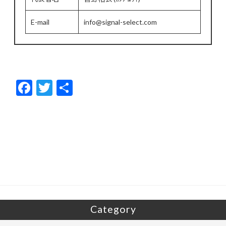
E-mail
info@signal-select.com
F
T
共
ac
w
有
e
itt
b
er
o
o
k
Category