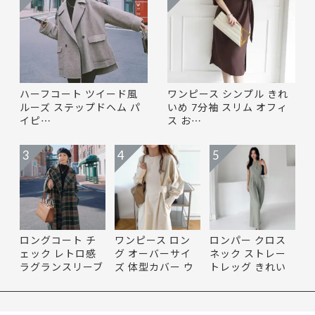
ハーフコート ツイード風
ワンピース シンプル きれ
ルーズ ステップドヘム パ
いめ 7分袖 スリム オフィ
イピ…
ス お…
3
4
5
ロングコート チ
ワンピース ロン
ロンパー クロス
ェック レトロ感
グ オーバーサイ
ネック ストレー
ラグランスリーブ
ズ 体型カバー ウ
トレッグ きれい
ベル…
エスト…
め コン…