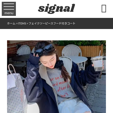

menu
ホーム
>
ITEMS
>
フェイクツーピースフード付きコート