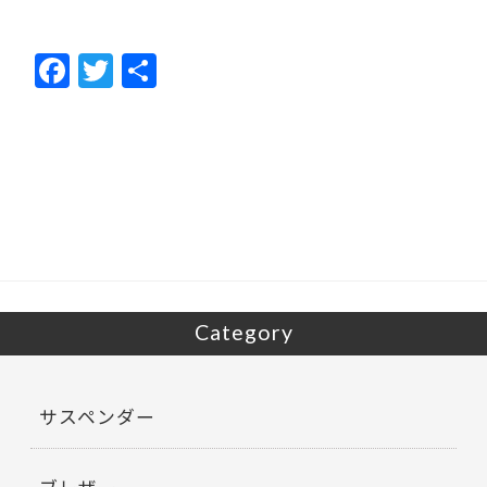
F
T
共
ac
w
有
e
itt
b
er
o
o
k
Category
サスペンダー