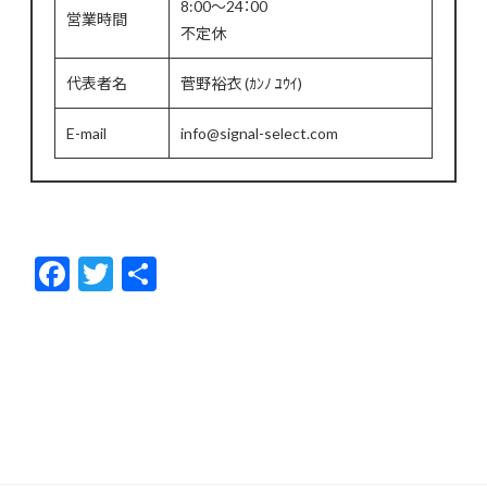
8:00～24：00
営業時間
不定休
代表者名
菅野裕衣 (ｶﾝﾉ ﾕｳｲ)
E-mail
info@signal-select.com
F
T
共
ac
w
有
e
itt
b
er
o
o
k