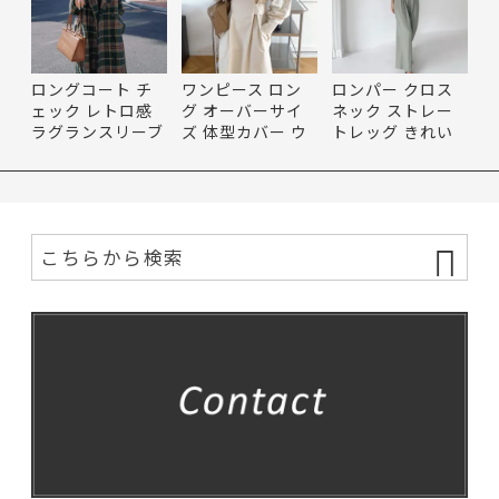
ロングコート チ
ワンピース ロン
ロンパー クロス
ェック レトロ感
グ オーバーサイ
ネック ストレー
ラグランスリーブ
ズ 体型カバー ウ
トレッグ きれい
ベル…
エスト…
め コン…