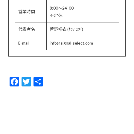
8:00～24：00
営業時間
不定休
代表者名
菅野裕衣 (ｶﾝﾉ ﾕｳｲ)
E-mail
info@signal-select.com
F
T
共
ac
w
有
e
itt
b
er
o
o