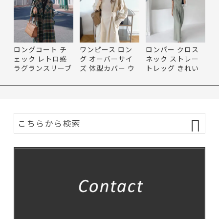
ロングコート チ
ワンピース ロン
ロンパー クロス
ェック レトロ感
グ オーバーサイ
ネック ストレー
ラグランスリーブ
ズ 体型カバー ウ
トレッグ きれい
ベル…
エスト…
め コン…