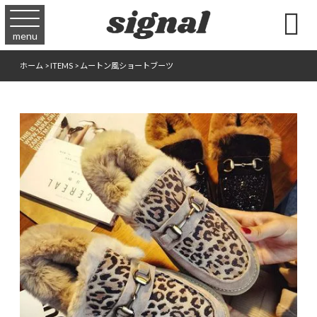

menu
ホーム
>
ITEMS
>
ムートン風ショートブーツ