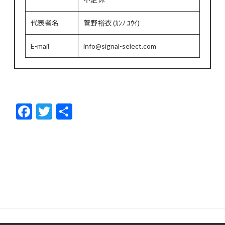
代表者名
菅野裕衣 (ｶﾝﾉ ﾕｳｲ)
E-mail
info@signal-select.com
F
T
共
ac
w
有
e
itt
b
er
o
o
k