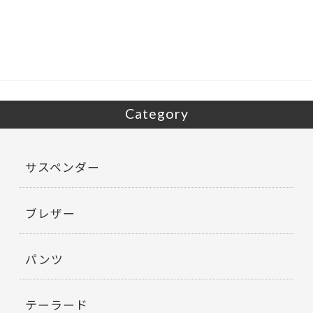
b
er
o
o
k
Category
サスペンダー
ブレザー
パンツ
テーラード