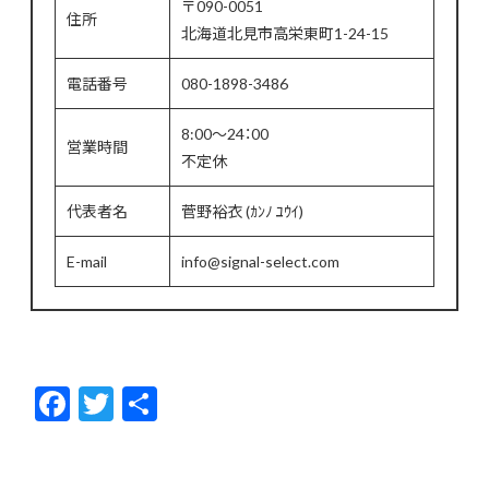
〒090-0051
住所
北海道北見市高栄東町1-24-15
電話番号
080-1898-3486
8:00～24：00
営業時間
不定休
代表者名
菅野裕衣 (ｶﾝﾉ ﾕｳｲ)
E-mail
info@signal-select.com
F
T
共
ac
w
有
e
itt