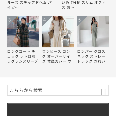
ルーズ ステップドヘム パ
いめ 7分袖 スリム オフィ
イピ…
ス お…
3
4
5
ロングコート チ
ワンピース ロン
ロンパー クロス
ェック レトロ感
グ オーバーサイ
ネック ストレー
ラグランスリーブ
ズ 体型カバー ウ
トレッグ きれい
ベル…
エスト…
め コン…