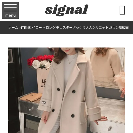

menu
ホーム
>
ITEMS
>
Pコート ロング チェスターざっくり大人シルエット ガウン風韓国