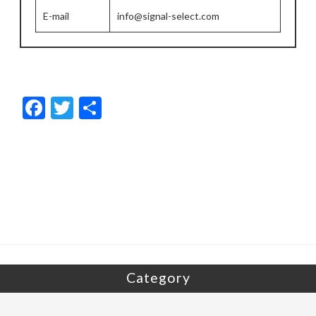
E-mail
info@signal-select.com
F
T
共
ac
w
有
e
itt
b
er
o
o
k
Category