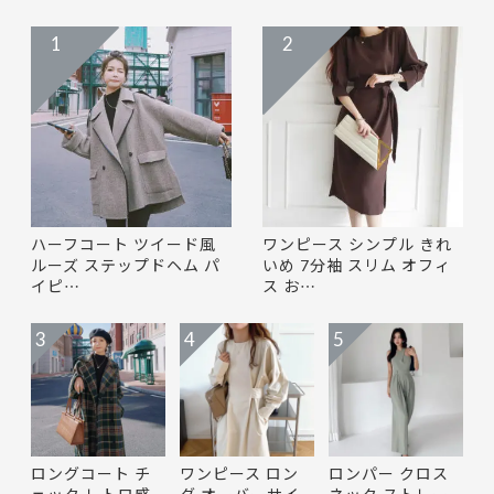
1
2
ハーフコート ツイード風
ワンピース シンプル きれ
ルーズ ステップドヘム パ
いめ 7分袖 スリム オフィ
イピ…
ス お…
3
4
5
ロングコート チ
ワンピース ロン
ロンパー クロス
ェック レトロ感
グ オーバーサイ
ネック ストレー